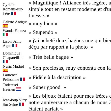
« Magnifique ! Alliance très légère, 
Cyrielle
simple tout en restant moderne et d'
Romans-sur-
isère
finesse. »
Calixto
Antigua
« muy bien »
Wanda
Faenza
« Stupendo »
« j'ai acheté deux bagues une qui bien
Lison
Saint
Agne
déçu par rapport a la photo »
Dominique
« Très belle bague »
Chapareillan
Nuria
Madrid
« Son preciosas, muy contenta con l
Laurence
« Fidèle à la description »
Pelissanne
Toderesei
« Super goood »
Heerlen
« Les bijoux étaient pour mes frères 
Jean-loup
Vitry
notre anniversaire a chacun de nous 3 
Sur Seine
étaient parfait »