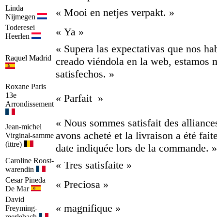
Linda
« Mooi en netjes verpakt. »
Nijmegen
Toderesei
« Ya »
Heerlen
« Supera las expectativas que nos h
Raquel
Madrid
creado viéndola en la web, estamos
satisfechos. »
Roxane
Paris
13e
« Parfait »
Arrondissement
« Nous sommes satisfait des alliance
Jean-michel
avons acheté et la livraison a été fait
Virginal-samme
(ittre)
date indiquée lors de la commande. »
Caroline
Roost-
« Tres satisfaite »
warendin
Cesar
Pineda
« Preciosa »
De Mar
David
« magnifique »
Freyming-
merlebach