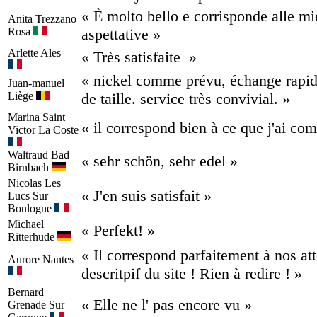
« È molto bello e corrisponde alle mi
Anita
Trezzano
Rosa
aspettative »
Arlette
Ales
« Très satisfaite »
« nickel comme prévu, échange rapi
Juan-manuel
Liège
de taille. service très convivial. »
Marina
Saint
« il correspond bien à ce que j'ai c
Victor La Coste
Waltraud
Bad
« sehr schön, sehr edel »
Birnbach
Nicolas
Les
« J'en suis satisfait »
Lucs Sur
Boulogne
Michael
« Perfekt! »
Ritterhude
« Il correspond parfaitement à nos att
Aurore
Nantes
descritpif du site ! Rien à redire ! »
Bernard
« Elle ne l' pas encore vu »
Grenade Sur