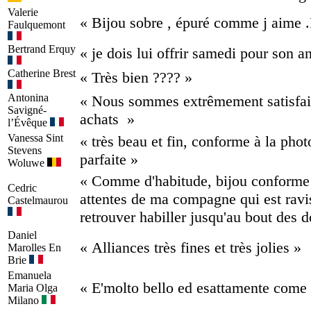
Valerie
« Bijou sobre , épuré comme j aime .P
Faulquemont
Bertrand
Erquy
« je dois lui offrir samedi pour son a
Catherine
Brest
« Très bien ???? »
Antonina
« Nous sommes extrêmement satisfai
Savigné-
achats »
l’Évêque
Vanessa
Sint
« très beau et fin, conforme à la photo
Stevens
parfaite »
Woluwe
« Comme d'habitude, bijou conforme
Cedric
attentes de ma compagne qui est ravi
Castelmaurou
retrouver habiller jusqu'au bout des d
Daniel
« Alliances très fines et très jolies »
Marolles En
Brie
Emanuela
« E'molto bello ed esattamente come d
Maria Olga
Milano