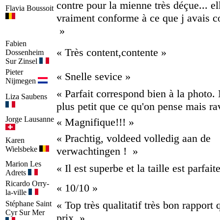
contre pour la mienne très déçue... el
Flavia
Boussoit
vraiment conforme à ce que j avais
»
Fabien
« Très content,contente »
Dossenheim
Sur Zinsel
Pieter
« Snelle sevice »
Nijmegen
« Parfait correspond bien à la photo
Liza
Saubens
plus petit que ce qu'on pense mais ra
Jorge
Lausanne
« Magnifique!!! »
« Prachtig, voldeed volledig aan de
Karen
Wielsbeke
verwachtingen ! »
Marion
Les
« Il est superbe et la taille est parfait
Adrets
Ricardo
Orry-
« 10/10 »
la-ville
« Top très qualitatif très bon rapport 
Stéphane
Saint
Cyr Sur Mer
prix. »