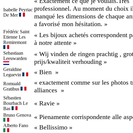
« Exactement ce que je voulais.Très
professionnel. Au moment du choix il
Isabelle
Peyriac
De Mer
manqué les dimensions de chaque an
a favorisé mon hésitation. »
Frédéric
Saint
« Les bijoux achetés correspondent p
Etienne Les
à notre attente »
Remiremont
« Wij vinden de ringen prachtig , gro
Sebastiaan
Leeuwarden
prijs/kwaliteit verhouding »
Geraldine
« Bien »
Leguevin
« exactement comme sur les photos tr
Romuald
Gratibus
alliances »
Sébastien
« Ravie »
Bourbach Le
Bas
Bruno
Genova
« Pienamente corrispondente alle aspe
Alberto
Fano
« Bellissimo »