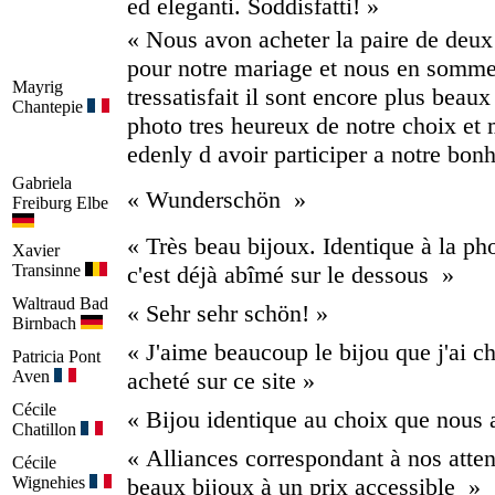
ed eleganti. Soddisfatti! »
« Nous avon acheter la paire de deux
pour notre mariage et nous en somm
Mayrig
tressatisfait il sont encore plus beaux
Chantepie
photo tres heureux de notre choix et 
edenly d avoir participer a notre bon
Gabriela
« Wunderschön »
Freiburg Elbe
« Très beau bijoux. Identique à la ph
Xavier
Transinne
c'est déjà abîmé sur le dessous »
Waltraud
Bad
« Sehr sehr schön! »
Birnbach
« J'aime beaucoup le bijou que j'ai ch
Patricia
Pont
Aven
acheté sur ce site »
Cécile
« Bijou identique au choix que nous a
Chatillon
« Alliances correspondant à nos atten
Cécile
Wignehies
beaux bijoux à un prix accessible »