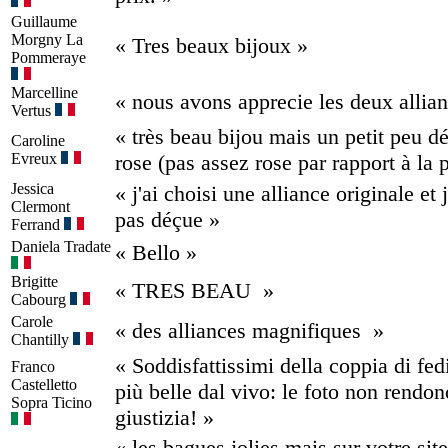
Guillaume
Morgny La
« Tres beaux bijoux »
Pommeraye
Marcelline
« nous avons apprecie les deux allia
Vertus
« très beau bijou mais un petit peu dé
Caroline
Evreux
rose (pas assez rose par rapport à la 
Jessica
« j'ai choisi une alliance originale et 
Clermont
pas déçue »
Ferrand
Daniela
Tradate
« Bello »
Brigitte
« TRES BEAU »
Cabourg
Carole
« des alliances magnifiques »
Chantilly
« Soddisfattissimi della coppia di fed
Franco
Castelletto
più belle dal vivo: le foto non rendon
Sopra Ticino
giustizia! »
« les bagues jolies mais sur votre sit