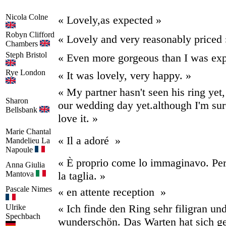
Nicola
Colne
« Lovely,as expected »
Robyn
Clifford
« Lovely and very reasonably priced 
Chambers
Steph
Bristol
« Even more gorgeous than I was exp
Rye
London
« It was lovely, very happy. »
« My partner hasn't seen his ring yet, 
Sharon
our wedding day yet.although I'm sur
Bellsbank
love it. »
Marie Chantal
« Il a adoré »
Mandelieu La
Napoule
« È proprio come lo immaginavo. Per
Anna Giulia
Mantova
la taglia. »
Pascale
Nimes
« en attente reception »
« Ich finde den Ring sehr filigran un
Ulrike
Spechbach
wunderschön. Das Warten hat sich g