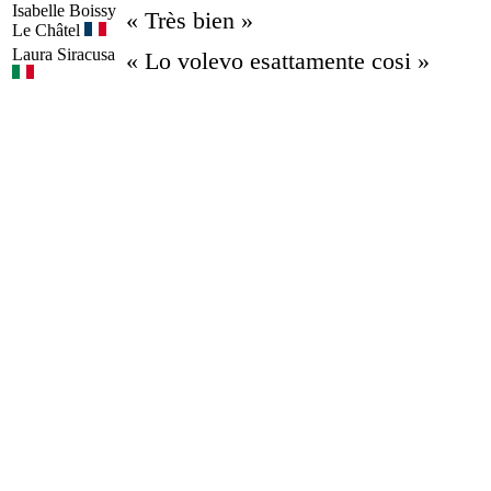
Isabelle
Boissy
« Très bien »
Le Châtel
Laura
Siracusa
« Lo volevo esattamente cosi »