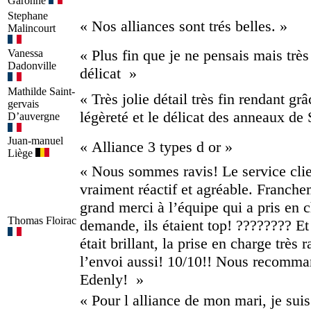
Garonne
Stephane
« Nos alliances sont trés belles. »
Malincourt
« Plus fin que je ne pensais mais très
Vanessa
Dadonville
délicat »
Mathilde
Saint-
« Très jolie détail très fin rendant grâ
gervais
légèreté et le délicat des anneaux de
D’auvergne
Juan-manuel
« Alliance 3 types d or »
Liège
« Nous sommes ravis! Le service clien
vraiment réactif et agréable. Franch
grand merci à l’équipe qui a pris en 
Thomas
Floirac
demande, ils étaient top! ???????? Et 
était brillant, la prise en charge très r
l’envoi aussi! 10/10!! Nous recomm
Edenly! »
« Pour l alliance de mon mari, je suis